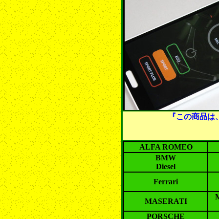
『この商品は
ALFA ROMEO
BMW
Diesel
Ferrari
MASERATI
PORSCHE