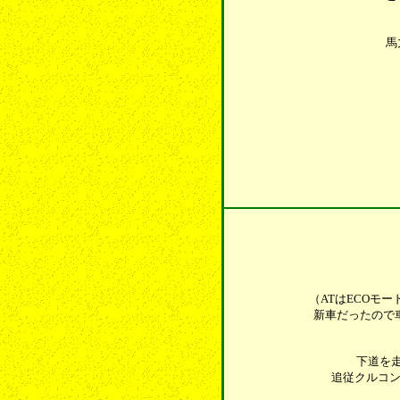
馬
（ATはECOモ
新車だったので
下道を走
追従クルコン