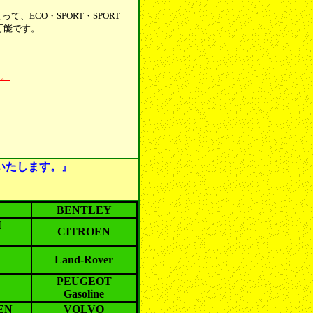
ECO・SPORT・SPORT
可能です。
ん。
いたします。』
BENTLEY
I
CITROEN
Land-Rover
PEUGEOT
Gasoline
EN
VOLVO