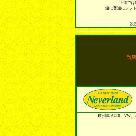
下道では
逆に普通にシフ
設
当店
欧州車 AUDI、V