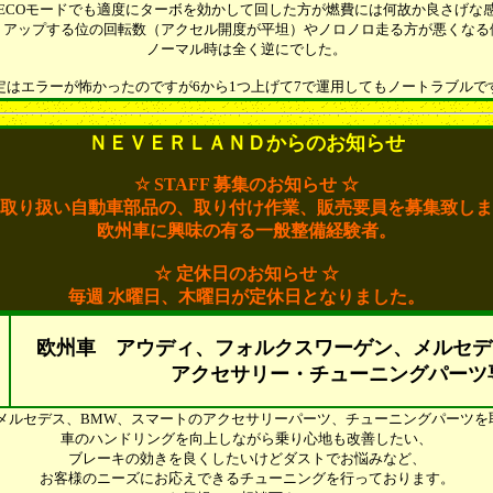
ECOモードでも適度にターボを効かして回した方が燃費には何故か良さげな
トアップする位の回転数（アクセル開度が平坦）やノロノロ走る方が悪くなる
ノーマル時は全く逆にでした。
定はエラーが怖かったのですが6から1つ上げて7で運用してもノートラブルで
ＮＥＶＥＲＬＡＮＤからのお知らせ
☆ STAFF 募集のお知らせ ☆
取り扱い自動車部品の、取り付け作業、販売要員を募集致しま
欧州車に興味の有る一般整備経験者。
☆ 定休日のお知らせ ☆
毎週 水曜日、木曜日が定休日となりました。
欧州車 アウディ、フォルクスワーゲン、メルセデ
アクセサリー・チューニングパーツ
W、メルセデス、BMW、スマートのアクセサリーパーツ、チューニングパーツ
車のハンドリングを向上しながら乗り心地も改善したい、
ブレーキの効きを良くしたいけどダストでお悩みなど、
お客様のニーズにお応えできるチューニングを行っております。