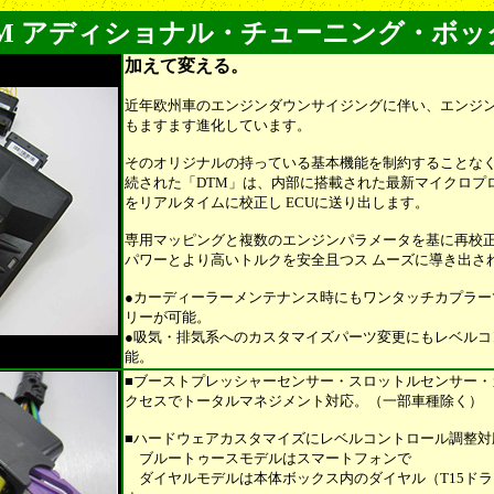
TM アディショナル・チューニング・ボッ
加えて変える。
近年欧州車のエンジンダウンサイジングに伴い、エンジン
もますます進化しています。
そのオリジナルの持っている基本機能を制約することな
続された「DTM」は、内部に搭載された最新マイクロプ
をリアルタイムに校正し ECUに送り出します。
専用マッピングと複数のエンジンパラメータを基に再校
パワーとより高いトルクを安全且つス ムーズに導き出さ
●カーディーラーメンテナンス時にもワンタッチカプラー
リーが可能。
●吸気・排気系へのカスタマイズパーツ変更にもレベルコ
能。
■ブーストプレッシャーセンサー・スロットルセンサー・
クセスでトータルマネジメント対応。（一部車種除く）
■ハードウェアカスタマイズにレベルコントロール調整対
ブルートゥースモデルはスマートフォンで
ダイヤルモデルは本体ボックス内のダイヤル（T15ド