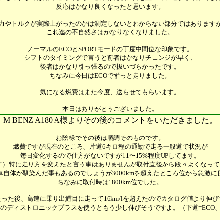
反応はかなり良くなったと思います。
力やトルクが実際上がったのかは測定しないとわからない部分ではあります
これ迄の不自然さはかなりなくなりました。
ノーマルのECOとSPORTモードの丁度中間位な印象です。
シフトのタイミングで言うと前者はかなりチェンジが早く、
後者はかなり引っ張るので扱いづらかったです。
ちなみに今日はECOでずっと走りました。
気になる燃費はまた今度、送らせてもらいます。
本日はありがとうございました。
M BENZ A180 A様よりその後のコメントをいただきました。
お陰様でその後は順調そのものです。
燃費ですが現在のところ、片道6キロ程の通勤で走る一般道で状況が
毎日変化するので仕方がないですが11〜15%程度UPしてます。
ード）特に走り方を変えたと言う事はありませんが取付直後から段々よくなっ
車自体が馴染んだ事もあるのでしょうが3000kmを超えたところ位から急激に
ちなみに取付時は1800km位でした。
った後、高速に乗り出鱈目に走って16km/lを超えたのでカタログ値より伸
のディストロニックプラスを使うともう少し伸びそうですよ。（下道=ECO、高速