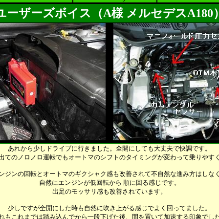
ユーザーズボイス（A様 メルセデスA180
あれから少しドライブに行きました。全開にしても大丈夫で快調です。
出てのノロノロ運転でもオートマのシフトのタイミングが変わって乗りやす
ンジンの回転とオートマのギクシャク感も改善されて不自然な進み方はしな
自然にエンジンが低回転から 順に回る感じです。
出足のモッサリ感も改善されています。
少しですが全開にした時も自然に吹き上がる感じでよく回ってました。
れもこれまでは踏み込んでから一段下げた後、間を置いて加速する印象でし