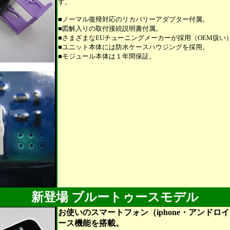
す。
■ノーマル復帰対応のリカバリーアダプター付属。
■図解入りの取付接続説明書付属。
■さまざまなEUチューニングメーカーが採用（OEM扱い
■ユニット本体には防水ケースハウジングを採用。
■モジュール本体は１年間保証。
新登場 ブルートゥースモデル
お使いのスマートフォン（iphone・アンド
ース機能を搭載。