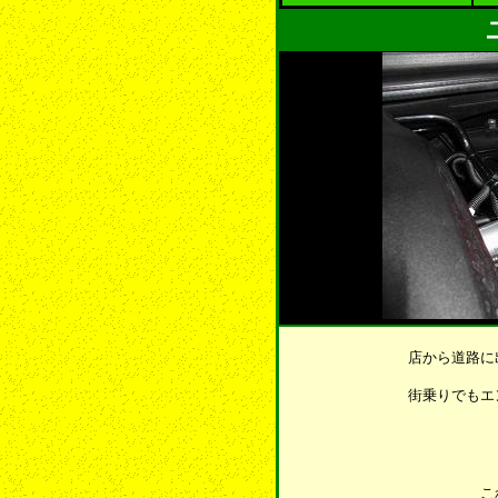
店から道路に
街乗りでもエ
こ