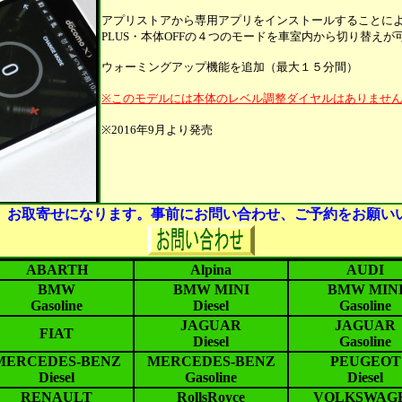
アプリストアから専用アプリをインストールすることによって、
PLUS・本体OFFの４つのモードを車室内から切り替えが
ウォーミングアップ機能を追加（最大１５分間）
※このモデルには本体のレベル調整ダイヤルはありませ
※2016年9月より発売
、お取寄せになります。事前にお問い合わせ、ご予約をお願い
ABARTH
Alpina
AUDI
BMW
BMW MINI
BMW MIN
Gasoline
Diesel
Gasoline
JAGUAR
JAGUAR
FIAT
Diesel
Gasoline
MERCEDES-BENZ
MERCEDES-BENZ
PEUGEOT
Diesel
Gasoline
Diesel
RENAULT
RollsRoyce
VOLKSWAG