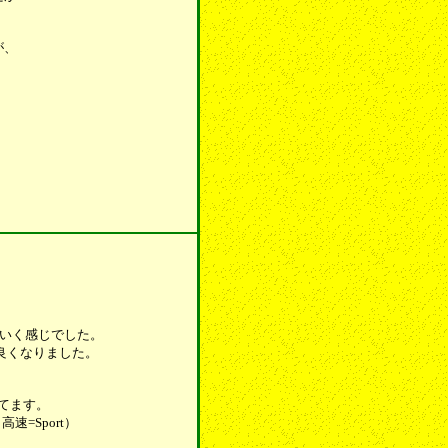
が、
ていく感じでした。
良くなりました。
びてます。
=Sport）