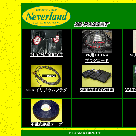
PLASMA DIRECT
V6用 ULTRA
V
プラグコード
SPRINT BOOSTER
VALT
NGK イリジウムプラグ
不繊布絶縁テープ
PLASMA DIRECT