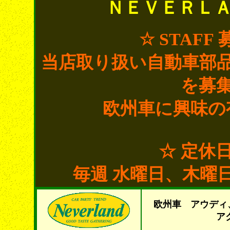
ＮＥＶＥＲＬ
☆ STAF
当店取り扱い自動車部
を募
欧州車に興味の
☆ 定休
毎週 水曜日、木曜
欧州車 アウディ
ア