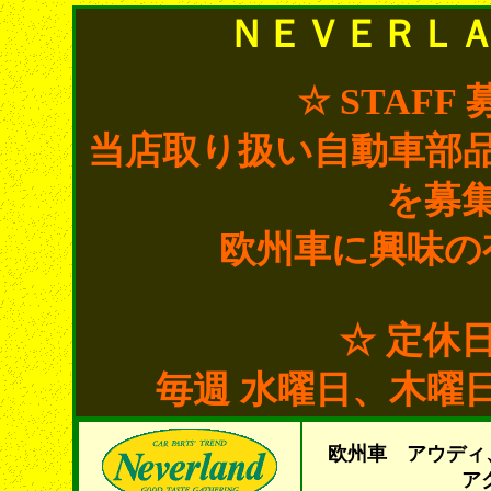
ＮＥＶＥＲＬ
☆ STAF
当店取り扱い自動車部
を募
欧州車に興味の
☆ 定休
毎週 水曜日、木曜
欧州車 アウディ
ア