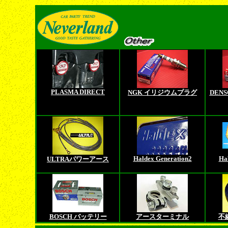
PLASMA DIRECT
NGK イリジウムプラグ
DEN
Haldex Generation2
Ha
ULTRAパワーアース
BOSCH バッテリー
アースターミナル
不