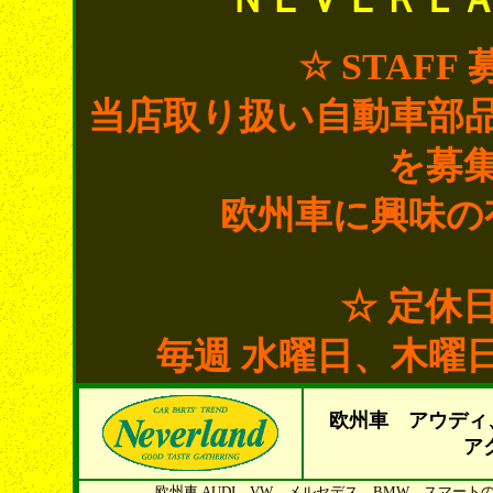
☆ STAF
当店取り扱い自動車部
を募
欧州車に興味の
☆ 定休
毎週 水曜日、木曜
欧州車 アウディ
ア
欧州車 AUDI、VW、メルセデス、BMW、スマー