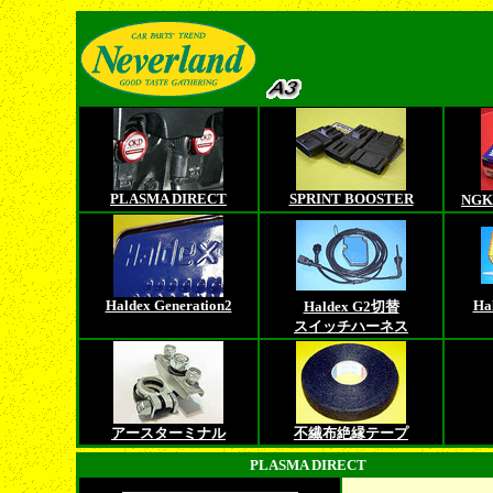
PLASMA DIRECT
SPRINT BOOSTER
NG
Haldex Generation2
Ha
Haldex G2切替
スイッチハーネス
アースターミナル
不繊布絶縁テープ
PLASMA DIRECT