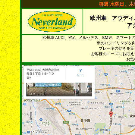
毎週 水曜日、
欧州車 アウディ
ア
欧州車 AUDI、VW、メルセデス、BMW、スマー
車のハンドリングを
ブレーキの効きを良
お客様のニーズにお応え
お気