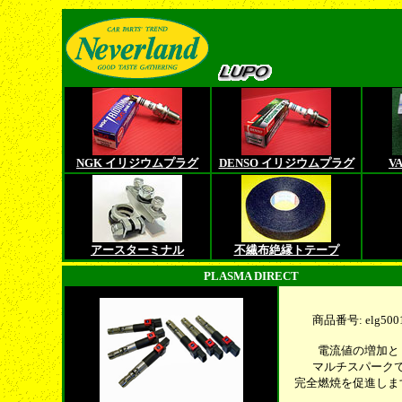
NGK イリジウムプラグ
DENSO イリジウムプラグ
V
アースターミナル
不繊布絶縁トテープ
PLASMA DIRECT
商品番号: elg500
電流値の増加と
マルチスパーク
完全燃焼を促進しま