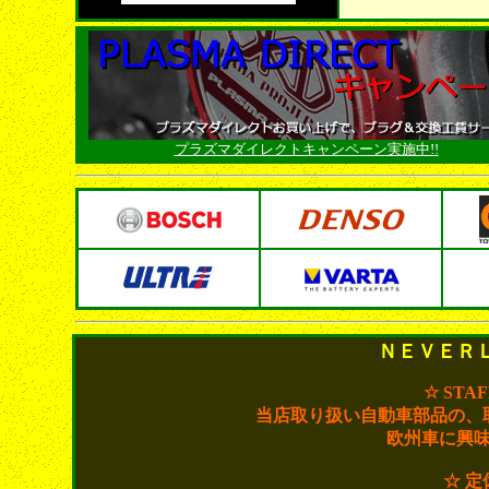
プラズマダイレクトキャンペーン実施中!!
ＮＥＶＥＲ
☆ STA
当店取り扱い自動車部品の、
欧州車に興
☆ 定