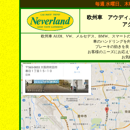
毎週 水曜日、
欧州車 アウディ
ア
欧州車 AUDI、VW、メルセデス、BMW、スマー
車のハンドリングを
ブレーキの効きを良
お客様のニーズにお応え
お気