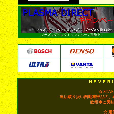
プラズマダイレクトキャンペーン実施中!!
ＮＥＶＥＲ
☆ STA
当店取り扱い自動車部品の、
欧州車に興
☆ 定