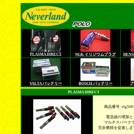
PLASMA DIRECT
NGK イリジウムプラグ
DEN
VALTA バッテリー
BOSCH バッテリー
ア
PLASMA DIRECT
商品番号: elg500
電流値の増加と
マルチスパーク
完全燃焼を促進しま