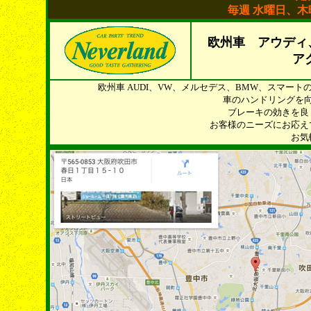
毎週 水曜日、
欧州車 アウディ
ア
欧州車 AUDI、VW、メルセデス、BMW、スマー
車のハンドリングを
ブレーキの効きを良
お客様のニーズにお応え
お気