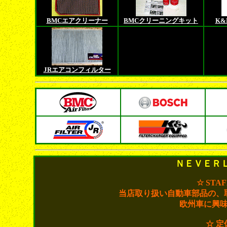
BMCエアクリーナー
BMCクリーニングキット
K&
JRエアコンフィルター
ＮＥＶＥＲ
☆ STA
当店取り扱い自動車部品の、
欧州車に興
☆ 定