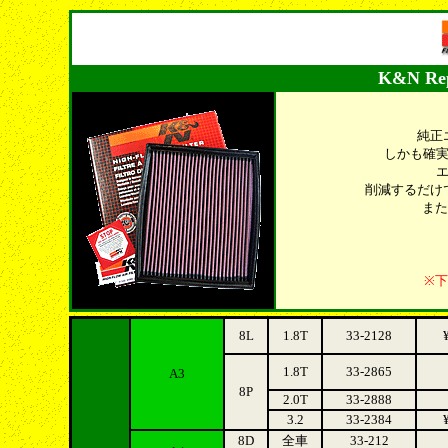
K&N Repl
純正
しかも確
削減するだけ
また
※
8L
1.8T
33-2128
1.8T
33-2865
A3
8P
2.0T
33-2888
3.2
33-2384
8D
全車
33-212