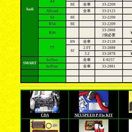
A4
8E
全車
33-2209
Audi
Allroad
全車
33-2125
S4
8E
33-2209
RS4
8E
33-2209
33-2866
RS6
2個必要
8N
全車
33-2128
TT
2.0T
33-2888
8J
3.2
33-2878
forTwo
全車
E-9257
SMART
forFour
全車
33-2881
CDA
NEUSPEED P-Flo KIT