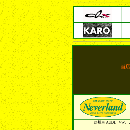
当店
欧州車 AUDI、V