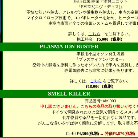
Hella社製 除菌・消臭ユニット
『EVIDIS(エヴィディス)』
不快な匂いを除去、アレルゲンや微生物を除去し、車内の空
マイクロドロップ技術で、エバポレーターを始め、ヒーター
車室内表面と全ての換気システムを貫通して消毒
詳しくは、
こちら
をご覧下さい。
施工料金
¥5,000（税別）
PLASMA ION BUSTER
車載用小型オゾン発生装置
『プラズマイオンバスター』
空気中の酵素を原料に作ったオゾンの力で車内を脱臭し、
静電気除去にも非常に効果があります。
詳しくは、
こちら
をご覧下さい。
¥18,000（税別）
SMELL KILLER
商品番号: idnl003
申し訳ございません。こちらの商品の取り扱いがなく
ドイツで開発された水と空気で消臭するスメルキ
化学物質や薬品を一切使わない製品です
がんこな臭いをすばやく簡単に分解します。取り替え不
Car用
¥4,300(税別)
→ 特価¥3,870(税別)