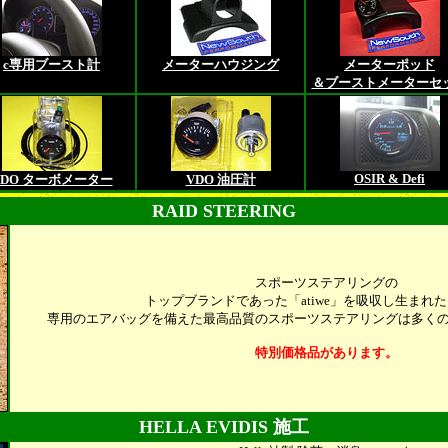
c専用ブースト計
メーターハウジング
メーターポッド
＆ブーストメーターセ
OSIR & Defi
VDO ターボメーター
VDO 油圧計
RAID STEERING
スポーツステアリングの
トップブランドであった「atiwe」を吸収し生まれた「
専用のエアバッグを備えた最高品質のスポーツステアリングは多く
特別価格品があります。
HELLA EVIDIS 施工