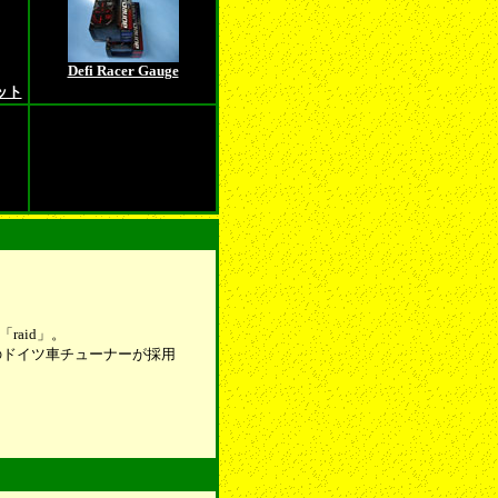
Defi Racer Gauge
ット
raid」。
のドイツ車チューナーが採用