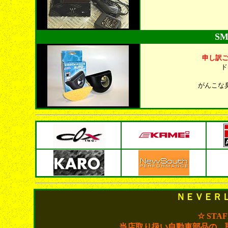
SM
申し訳
ド
がんこな
ＮＥＶＥＲ
☆ STA
当店取り扱い自動車部品の、