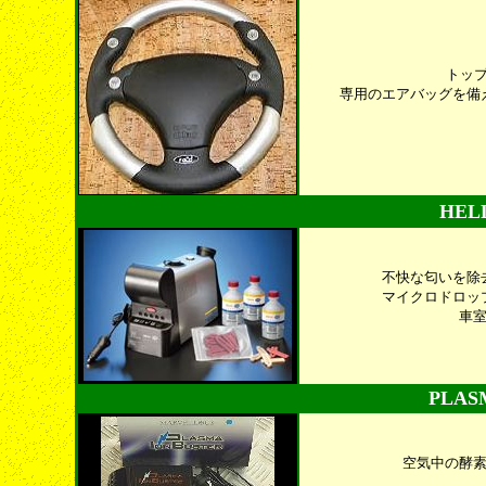
トップ
専用のエアバッグを備
HEL
不快な匂いを除
マイクロドロッ
車
PLAS
空気中の酵