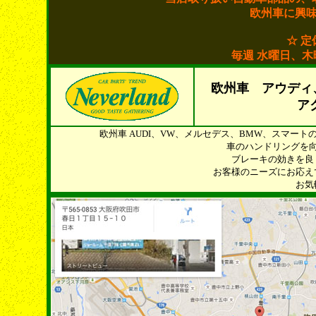
欧州車に興
☆ 定
毎週 水曜日、
欧州車 アウディ
ア
欧州車 AUDI、VW、メルセデス、BMW、スマー
車のハンドリングを
ブレーキの効きを良
お客様のニーズにお応え
お気