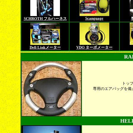
Scanguage
SCHROTH フルハーネス
Defi Linkメーター
VDO ターボメーター
RA
トップ
専用のエアバッグを備
HEL