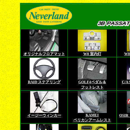
オリジナルフロアマット
W8 室内灯
W
RAID ステアリング
GOLF4ペダル＆
C/A
フットレスト
KAMEI
イージーウィンカー
OSI
ペリカンアームレスト