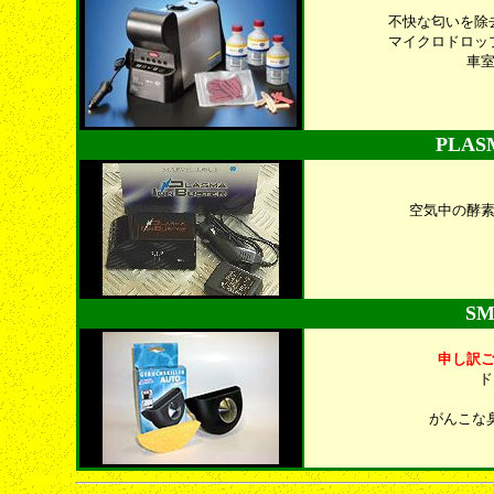
不快な匂いを除
マイクロドロッ
車
PLAS
空気中の酵
SM
申し訳
ド
がんこな