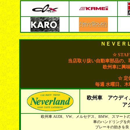
ＮＥＶＥＲ
☆ STA
当店取り扱い自動車部品の、
欧州車に興
☆ 定
毎週 水曜日、
欧州車 アウディ
ア
欧州車 AUDI、VW、メルセデス、BMW、スマー
車のハンドリングを
ブレーキの効きを良