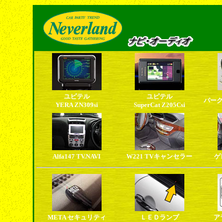
ユピテル
ユピテル
パー
YERA ZN309si
SuperCat Z205Csi
Alfa147 TV.NAVI
W221 TVキャンセラー
ゲ
META セキュリティ
ＬＥＤランプ
ア