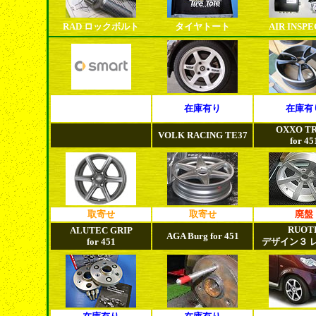
RAD ロックボルト
タイヤトート
AIR INSP
在庫有り
在庫有
OXXO TR
VOLK RACING TE37
for 45
取寄せ
取寄せ
廃盤
RUOT
ALUTEC GRIP
AGA Burg for 451
for 451
デザイン３ 