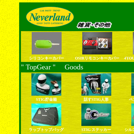
シリコンキーカバー
OSIRリモコンキーカバー
4YO
" TopGear " Goods
STIG貯金箱
話すSTIG人形
ペ
ラップトップバッグ
STIG ステッカー
シル