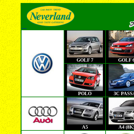
GOLF 7
GOLF 
POLO
3C PASS
A5
A4 (8K