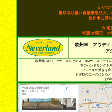
☆ STA
当店取り扱い自動車部品の、
欧州車に興
☆ 定
毎週 水曜日、
欧州車 アウディ
ア
欧州車 AUDI、VW、メルセデス、BMW、スマー
車のハンドリングを
ブレーキの効きを良
お客様のニーズにお応え
お気