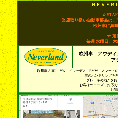
ＮＥＶＥＲ
☆ STA
当店取り扱い自動車部品の、
欧州車に興
☆ 定
毎週 水曜日、
欧州車 アウディ
ア
欧州車 AUDI、VW、メルセデス、BMW、スマー
車のハンドリングを
ブレーキの効きを良
お客様のニーズにお応え
お気