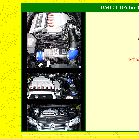
BMC CDA for G
※生