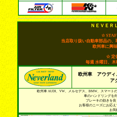
ＮＥＶＥＲ
☆ STA
当店取り扱い自動車部品の、
欧州車に興
☆ 定
毎週 水曜日、
欧州車 アウディ
ア
欧州車 AUDI、VW、メルセデス、BMW、スマー
車のハンドリングを
ブレーキの効きを良
お客様のニーズにお応え
お気